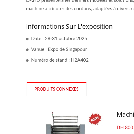
DAHU présentera les derniers modèles et solutions, 
Crochet Automatique De 30
machine à tricoter des cordons, adaptées à divers r
Pouces
Informations Sur L'exposition
Date : 28-31 octobre 2025
Vanue : Expo de Singapour
Numéro de stand : H2A402
PRODUITS CONNEXES
Machi
DH 800