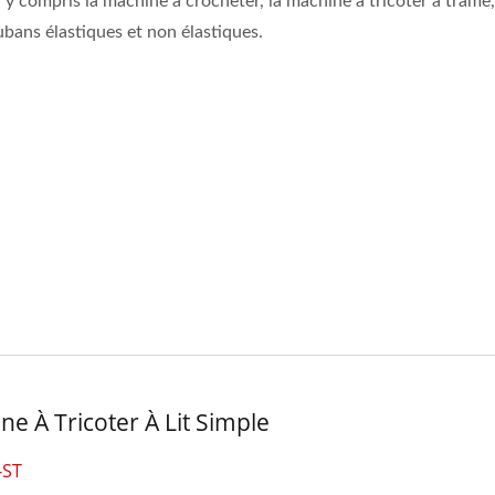
y compris la machine à crocheter, la machine à tricoter à trame,
Crochet Automatique 
ubans élastiques et non élastiques.
Pouces
ne À Tricoter À Lit Simple
-ST