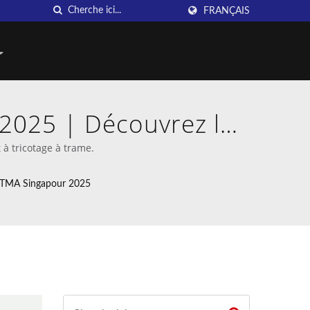
FRANÇAIS
2025 | Découvrez les
 Taiwan DAHU
à tricotage à trame.
ITMA Singapour 2025