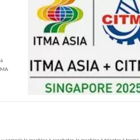
 à
ITMA
ine À Tricoter À 6 Têtes
Machine À Tricoter 