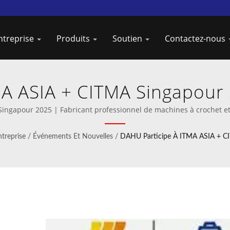
entreprise
Produits
Soutien
Contactez-nous
MA ASIA + CITMA Singapour 
crochet haute vitesse de
ingapour 2025 | Fabricant professionnel de machines à crochet et 
ntreprise
/
Événements Et Nouvelles
/
DAHU Participe À ITMA ASIA + C