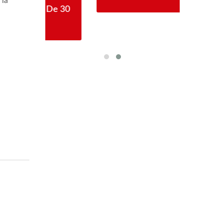
 la
De 30
Cro