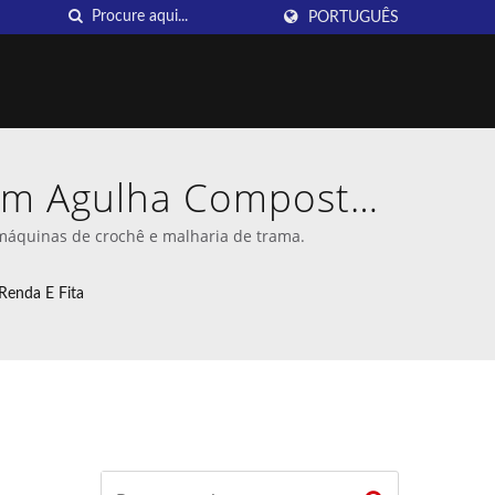
PORTUGUÊS
com Agulha Composta,
gura para Renda |
máquinas de crochê e malharia de trama.
a Taiwan DAHU
Renda E Fita