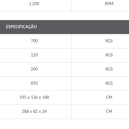
1.200
RPM
ESPECIFICAÇÃO
700
KGS
120
KGS
200
KGS
850
KGS
195 x 136 x 188
CM
288 x 82 x 24
CM