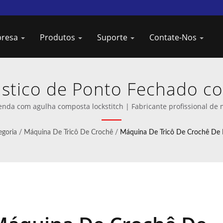
presa
Produtos
Suporte
Contate-Nos
ástico de Ponto Fechado 
ê com Agulha Composta Se
da com agulha composta lockstitch | Fabricante profissional de 
Enrolamento Inovadoras d
egoria
/
Máquina De Tricô De Crochê
/
Máquina De Tricô De Crochê De 