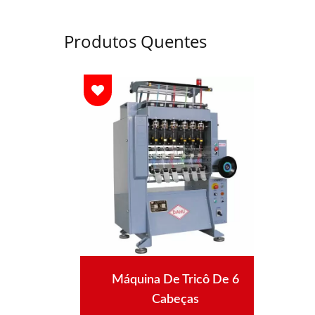
Produtos Quentes
ê
Máquina De Tricô De 6
gadas
Cabeças
Auto