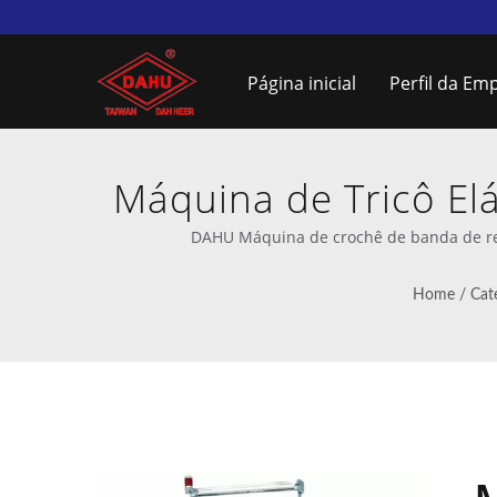
Página inicial
Perfil da Em
Máquina de Tricô El
Máquina de Croch
DAHU Máquina de crochê de banda de ren
Máquinas de 
Home
/
Cat