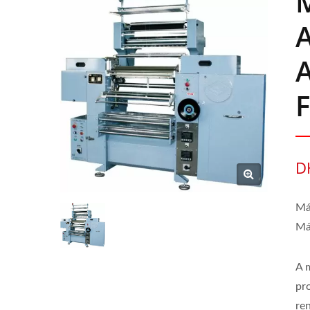
F
D
Má
Má
A 
pr
ren