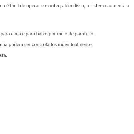
a é fácil de operar e manter; além disso, o sistema aumenta a
ar para cima e para baixo por meio de parafuso.
racha podem ser controlados individualmente.
sta.
áquina De Tricô De 6
Máquina De Croch
Cabeças
Automática De 30 Pole