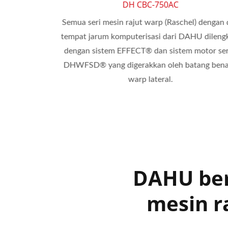
DH CBC-750AC
ngkapi
Semua seri mesin rajut warp (Raschel) dengan dua
yang
tempat jarum komputerisasi dari DAHU dilengkap
 secara
dengan sistem EFFECT® dan sistem motor servo
DHWFSD® yang digerakkan oleh batang benang
warp lateral.
DAHU ber
mesin r