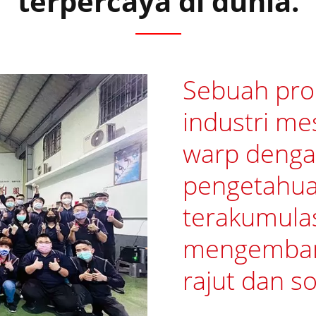
terpercaya di dunia.
Sebuah pro
industri mes
warp dengan
pengetahu
terakumulas
mengemban
rajut dan so