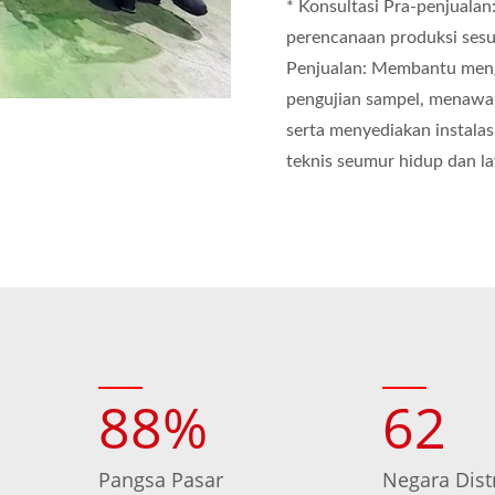
* Konsultasi Pra-penjualan
perencanaan produksi sesu
Penjualan: Membantu meng
pengujian sampel, menawar
serta menyediakan instalas
teknis seumur hidup dan l
88
%
62
Pangsa Pasar
Negara Dist