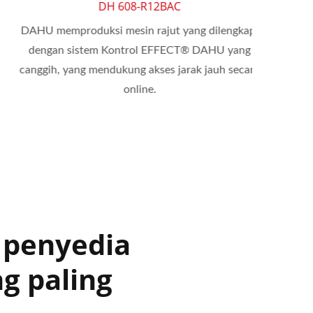
DH 608-R12BAC
DAHU memproduksi mesin rajut yang dilengkapi
Semua 
dengan sistem Kontrol EFFECT® DAHU yang
tempat
canggih, yang mendukung akses jarak jauh secara
denga
online.
DHWFS
 penyedia
g paling