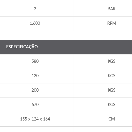
3
BAR
1.600
RPM
ESPECIFICAÇÃO
580
KGS
120
KGS
200
KGS
670
KGS
155 x 124 x 164
CM