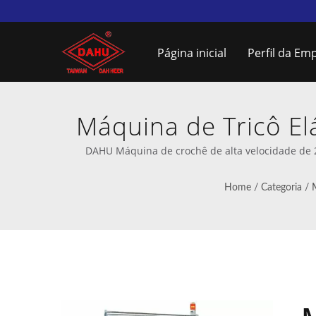
Página inicial
Perfil da Em
Máquina de Tricô E
de Tricô Não Elás
DAHU Máquina de crochê de alta velocidade de 2
Home
/
Categoria
/