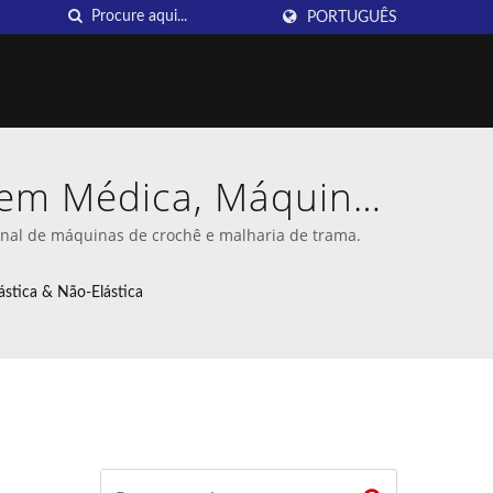
PORTUGUÊS
gem Médica, Máquina
ento Inovadoras da
onal de máquinas de crochê e malharia de trama.
stica & Não-Elástica