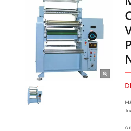
C
V
P
N
D
Má
Tr
A 