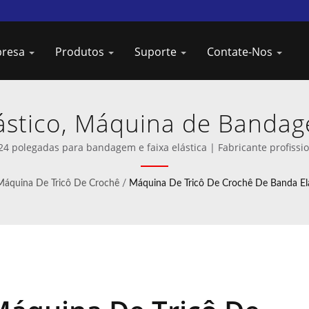
presa
Produtos
Suporte
Contate-Nos
lástico, Máquina de Banda
tico | Máquinas de Enrolam
4 polegadas para bandagem e faixa elástica | Fabricante profissi
Taiwan DAHU
Máquina De Tricô De Crochê
/
Máquina De Tricô De Crochê De Banda Elá