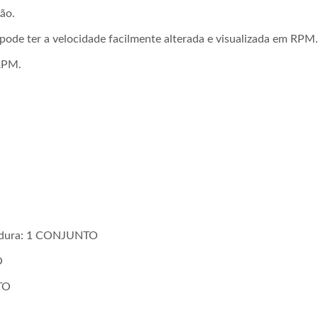
ção.
pode ter a velocidade facilmente alterada e visualizada em RPM.
RPM.
rdidura: 1 CONJUNTO
O
áquina De Tricô De 6
Máquina De Croch
TO
Cabeças
Automática De 30 Pole