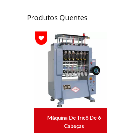
Produtos Quentes
ê
Máquina De Tricô De 6
gadas
Cabeças
Auto