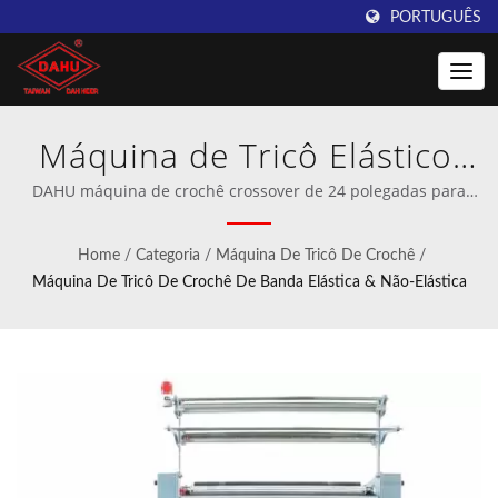
PORTUGUÊS
Máquina de Tricô Elástico,
Máquina de Bandagem
DAHU máquina de crochê crossover de 24 polegadas para
bandagem e faixa elástica | Fabricante profissional de
Médica, Máquina de Tricô
máquinas de crochê e malharia de trama.
Home
/
Categoria
/
Máquina De Tricô De Crochê
/
Não Elástico | Máquinas de
Máquina De Tricô De Crochê De Banda Elástica & Não-Elástica
Enrolamento Inovadoras da
Taiwan DAHU