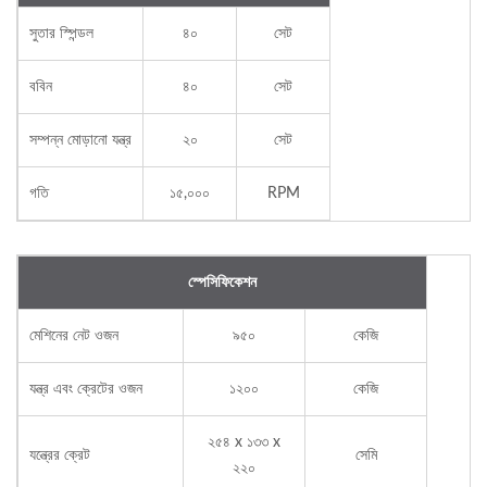
সুতার স্পিন্ডল
৪০
সেট
ববিন
৪০
সেট
সম্পন্ন মোড়ানো যন্ত্র
২০
সেট
গতি
১৫,০০০
RPM
স্পেসিফিকেশন
মেশিনের নেট ওজন
৯৫০
কেজি
যন্ত্র এবং ক্রেটের ওজন
১২০০
কেজি
২৫৪ x ১৩৩ x
যন্ত্রের ক্রেট
সেমি
২২০