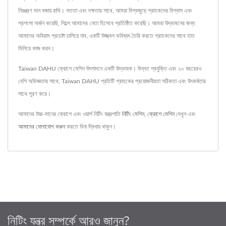
নিয়ন্ত্রণ মান বজায় রাখি। সততা এবং দক্ষতার সাথে, আমরা বিশ্বজুড়ে গ্রাহকদের বিশ্বাস এবং
প্রশংসা অর্জন করেছি, শিল্পে আমাদের নেতা হিসেবে প্রতিষ্ঠিত করেছি। আমরা উদ্ভাবনের জন্য
আমাদের অবিরাম প্রচেষ্টা চালিয়ে যাব, একটি উজ্জ্বল ভবিষ্যৎ তৈরি করতে গ্রাহকদের সাথে হাত
মিলিয়ে কাজ করব।
Taiwan DAHU ক্রোশে মেশিন উৎপাদনে একটি উদ্ভাবক। উন্নত প্রযুক্তি এবং ২০ বছরেরও
বেশি অভিজ্ঞতার সাথে, Taiwan DAHU প্রতিটি গ্রাহকের প্রয়োজনীয়তা সঠিকতা এবং উৎকর্ষতার
সাথে পূরণ করে।
আমাদের উচ্চ-মানের ক্রোশে এবং ওয়ার্প নিটিং যন্ত্রপাতি
নিটিং মেশিন
,
ক্রোশে মেশিন
দেখুন এবং
আমাদের যোগাযোগ করুন
করতে বিনা দ্বিধায় থাকুন।
নিটিং যন্ত্র সম্পর্কে আরও জানুন?