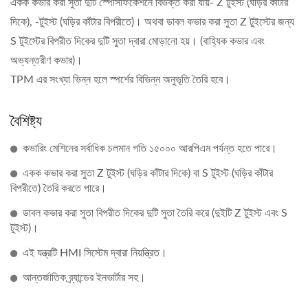
একক কভার করা সুতা দুটি স্পেসিফিকেশনে বিভক্ত করা যায়- Z টুইস্ট (ঘড়ির কাঁটার
দিকে), -টুইস্ট (ঘড়ির কাঁটার বিপরীতে)। অথবা ডাবল কভার করা সুতা Z টুইস্টের জন্য
S টুইস্টের বিপরীত দিকের দুটি সুতা দ্বারা মোড়ানো হয়। (বাহ্যিক কভার এবং
অভ্যন্তরীণ কভার)।
TPM এর সংখ্যা ভিন্ন হলে স্পর্শের বিভিন্ন অনুভূতি তৈরি হবে।
বৈশিষ্ট্য
কভারিং মেশিনের সর্বাধিক চলমান গতি ১৫০০০ আরপিএম পর্যন্ত হতে পারে।
একক কভার করা সুতা Z টুইস্ট (ঘড়ির কাঁটার দিকে) বা S টুইস্ট (ঘড়ির কাঁটার
বিপরীতে) তৈরি করতে পারে।
ডাবল কভার করা সুতা বিপরীত দিকের দুটি সুতা তৈরি করে (দুইটি Z টুইস্ট এবং S
টুইস্ট)।
এই যন্ত্রটি HMI সিস্টেম দ্বারা নিয়ন্ত্রিত।
আন্তর্জাতিক ব্র্যান্ডের ইনভার্টার সহ।