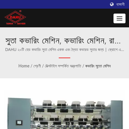
বাঙ্গালী
সুতা কভারিং মেশিন, কভারিং মেশিন, রাবার
এবং লাইক্রা কভারিং মেশিন। |
DAHU ২০টি হেড কভারিং সুতা মেশিন একক এবং দ্বৈত কভারড সুতার জন্য | ক্রোশে এবং
ওয়ার্প নিটিং যন্ত্রপাতির পেশাদার প্রস্তুতকারক।
Taiwan DAHU থেকে উদ্ভাবনী
Home
/
শ্রেণী
/
টেক্সটাইল সম্পর্কিত যন্ত্রপাতি
/
কভারিং সুতো মেশিন
ওয়ার্পিং মেশিন।