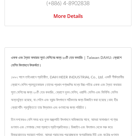
(+886) 4-8902838
More Details
একক এবং দ্বৈত কভারড সুতা মেশিনের জন্য ২০টি হেড কভারিং | Taiwan DAHU: ক্রোশে
মেশিন উৎপাদনে উৎকর্ষতা।
১৯৯২ সালে তাইওয়ানে প্রতিষ্ঠিত, DAH HEER INDUSTRIAL Co., Ltd. একটি শীর্ষস্থানীয়
ক্রোশে মেশিন প্রস্তুতকারক।তাদের প্রধান পণ্যগুলির মধ্যে উচ্চ-গতির একক এবং দ্বৈত কভারড
সুতা মেশিনের জন্য ২০টি হেড কভারিং, ক্রোশে বুনন মেশিন, ওয়ার্পিং মেশিন এবং ফিনিশিং মেশিন
অন্তর্ভুক্ত রয়েছে, যা লেইস এবং ব্যান্ড উৎপাদনে সঠিকতার জন্য ডিজাইন করা হয়েছে।ডাহ হীর
ক্রোশেটিং প্রযুক্তিতে তার উদ্ভাবন এবং গুণমানের জন্য পরিচিত।
তিন দশকেরও বেশি সময় ধরে বুনন যন্ত্রপাতি উৎপাদনে অভিজ্ঞতার সাথে, আমরা অসাধারণ পণ্যের
গুণমান এবং পেশাদার সেবা প্রদানে প্রতিশ্রুতিবদ্ধ। ডিজাইন এবং উৎপাদন থেকে শুরু করে
বিক্রয়োত্তর সহায়তা পর্যন্ত, আমরা গ্রাহকের প্রয়োজনকে অগ্রাধিকার দিই এবং কঠোর গুণমান